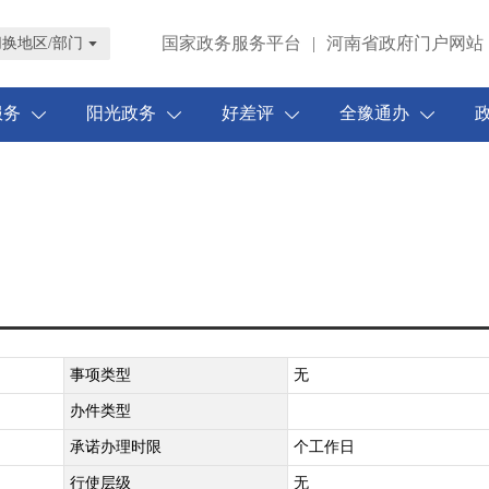
国家政务服务平台
|
河南省政府门户网站
切换地区/部门
服务
阳光政务
好差评
全豫通办
事项类型
无
办件类型
承诺办理时限
个工作日
行使层级
无