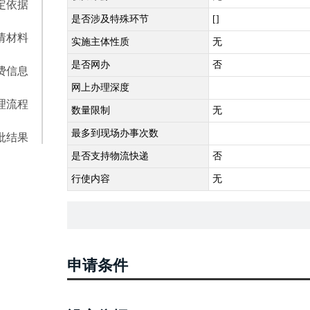
定依据
是否涉及特殊环节
[]
请材料
实施主体性质
无
是否网办
否
费信息
网上办理深度
理流程
数量限制
无
最多到现场办事次数
批结果
是否支持物流快递
否
行使内容
无
申请条件