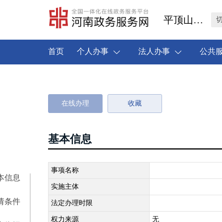
平顶山市叶县
首页
个人办事
法人办事
公共
在线办理
收藏
基本信息
事项名称
本信息
实施主体
请条件
法定办理时限
权力来源
无