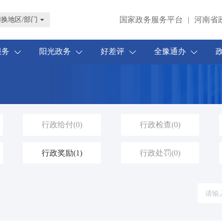
国家政务服务平台
|
河南省
切换地区/部门
服务
阳光政务
好差评
全豫通办
行政给付
(0)
行政检查
(0)
行政奖励
(1)
行政处罚
(0)