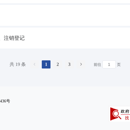
、注销登记
共 19 条
1
2
3
前往
页
436号