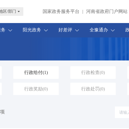
国家政务服务平台
|
河南省政府门户网站
地区/部门
服务
阳光政务
好差评
全豫通办
行政给付
(1)
行政检查
(0)
行政奖励
(0)
行政处罚
(0)
理项