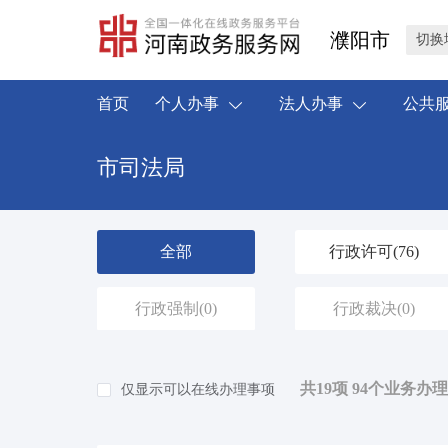
濮阳市
切换
首页
个人办事
法人办事
公共
市司法局
全部
行政许可
(76)
行政强制
(0)
行政裁决
(0)
共19项 94个业务办
仅显示可以在线办理事项