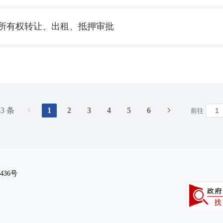
所有权转让、出租、抵押审批
43 条
1
2
3
4
5
6
前往
436号