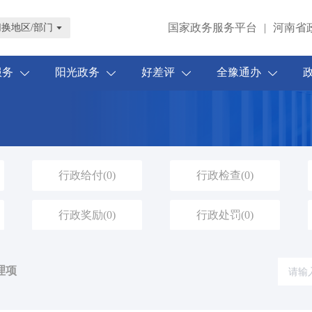
国家政务服务平台
|
河南省
切换地区/部门
服务
阳光政务
好差评
全豫通办
行政给付
(0)
行政检查
(0)
行政奖励
(0)
行政处罚
(0)
理项