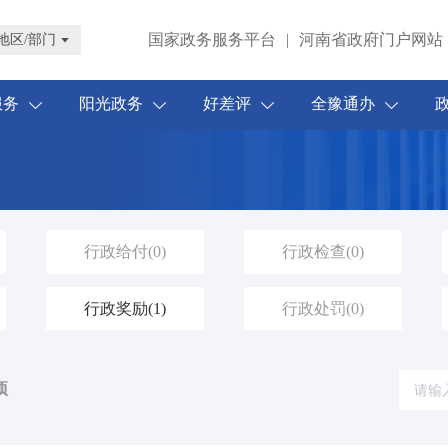
国家政务服务平台
|
河南省政府门户网站
地区/部门
服务
阳光政务
好差评
全豫通办
行政给付
(0)
行政检查
(0)
行政奖励
(1)
行政处罚
(0)
项