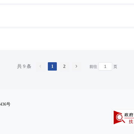
共 9 条
1
2
前往
页
436号