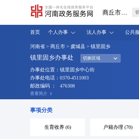
商丘市虞城县
首页
个人办事
法人办事
公共
河南省
>
商丘市
>
虞城县
> 镇里固乡
镇里固乡办事处
切换区域
办事处位置：
镇里固乡中心街
办事处电话：
0370-4511003
邮政编码 ：
476308
查看简介
事项分类
生育收养 (6)
户籍办理 (70)