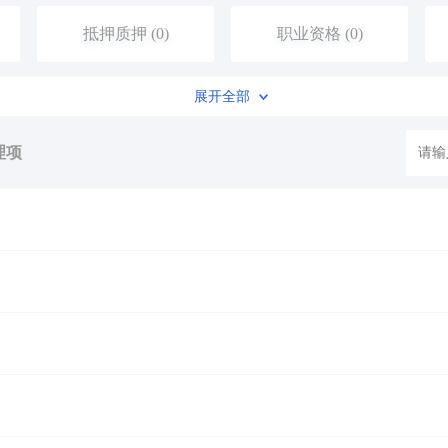
抵押质押 (0)
职业资格 (0)
展开全部
住房保障 (0)
社会保障（社会保险、社会救助） (45)
理项
消费维权 (0)
公共安全 (0)
公用事业 (0)
医疗卫生 (3)