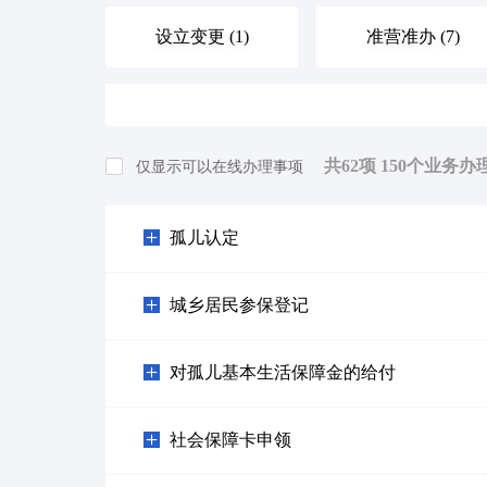
设立变更 (1)
准营准办 (7)
优待抚恤 (0)
规划建设 (1)
共
62
项
150
个业务办
仅显示可以在线办理事项
旅游观光 (0)
出境入境 (0)
孤儿认定
环保绿化 (0)
文化体育 (0)
城乡居民参保登记
其他（含个体工商户，人类生命周期排序）等 (6)
对孤儿基本生活保障金的给付
社会保障卡申领