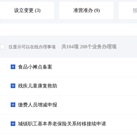
设立变更 (3)
准营准办 (9)
抵
优待抚恤 (0)
规划建设 (1)
住
共
104
项
208
个业务办理项
仅显示可以在线办理事项
旅游观光 (0)
出境入境 (0)
消
食品小摊点备案
环保绿化 (0)
文化体育 (0)
公
残疾儿童康复救助
其他（含个体工商户，人类生命周期排序）等 (9)
缴费人员增减申报
城镇职工基本养老保险关系转移接续申请