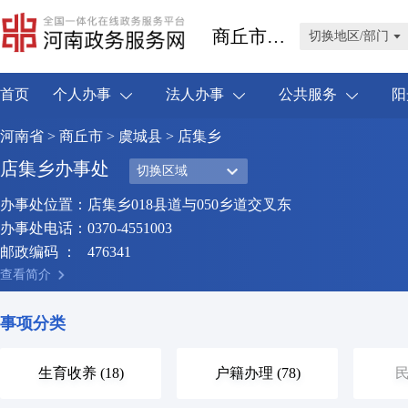
商丘市虞城县
切换地区/部门
首页
个人办事
法人办事
公共服务
阳
河南省
>
商丘市
>
虞城县
> 店集乡
店集乡办事处
切换区域
办事处位置：
店集乡018县道与050乡道交叉东
办事处电话：
0370-4551003
邮政编码 ：
476341
查看简介
事项分类
生育收养 (18)
户籍办理 (78)
民