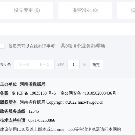
设立变更 (0)
准营准办 (0)
抵
优待抚恤 (0)
规划建设 (0)
住
共
0
项
0
个业务办理项
仅显示可以在线办理事项
旅游观光 (0)
出境入境 (0)
消
共 0 条
上一页
下一页
到第
页
确定
环保绿化 (0)
文化体育 (0)
公
主办单位
河南省数据局
备案
豫 ICP 备 19035158 号-6
豫公网安备 41010502003436号
其他（含个体工商户，人类生命周期排序）等 (0)
版权所有
河南省数据局 Copyright ©2022 hnzwfw.gov.cn
政务服务热线
12345
技术支持电话
0371-65250866
建议使用IE10及以上版本或Chrome、360等主流浏览器访问本网站