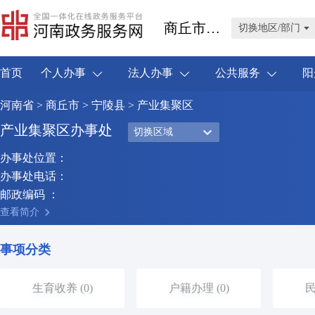
商丘市宁陵县
切换地区/部门
首页
个人办事
法人办事
公共服务
阳
河南省
>
商丘市
>
宁陵县
> 产业集聚区
产业集聚区办事处
切换区域
办事处位置：
办事处电话：
邮政编码 ：
查看简介
事项分类
生育收养 (0)
户籍办理 (0)
民