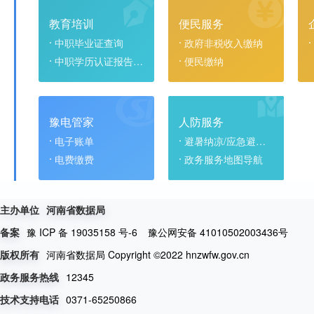
教育培训
便民服务
中职毕业证查询
政府非税收入缴纳
中职学历认证报告查询
便民缴纳
豫电管家
人防服务
电子账单
避暑纳凉/应急避难场所
电费缴费
政务服务地图导航
主办单位
河南省数据局
豫 ICP 备 19035158 号-6
豫公网安备 41010502003436号
备案
河南省数据局 Copyright ©2022 hnzwfw.gov.cn
版权所有
12345
政务服务热线
0371-65250866
技术支持电话