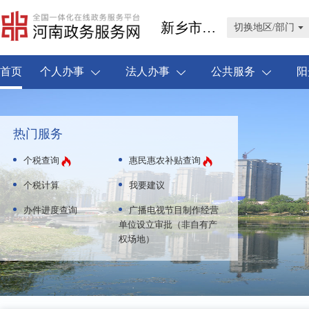
新乡市牧野区
切换地区/部门
首页
个人办事
法人办事
公共服务
阳
热门服务
个税查询
惠民惠农补贴查询
个税计算
我要建议
办件进度查询
广播电视节目制作经营
单位设立审批（非自有产
权场地）