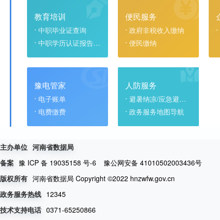
教育培训
便民服务
中职毕业证查询
政府非税收入缴纳
中职学历认证报告查询
便民缴纳
豫电管家
人防服务
电子账单
避暑纳凉/应急避难场所
电费缴费
政务服务地图导航
主办单位
河南省数据局
豫 ICP 备 19035158 号-6
豫公网安备 41010502003436号
备案
河南省数据局 Copyright ©2022 hnzwfw.gov.cn
版权所有
12345
政务服务热线
0371-65250866
技术支持电话