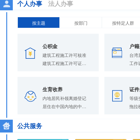
个人办事
法人办事
按主题
按部门
按特定人群
公积金
户籍
建筑工程施工许可核准
建筑工程施工许可证变更（监理单位变更）
生育收养
证件
内地居民补领离婚登记
等级
居住在中国内地的中国公民在内地撤销收养登记
公共服务