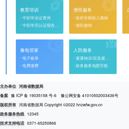
教育培训
便民服务
中职毕业证查询
政府非税收入缴纳
中职学历认证报告查询
便民缴纳
豫电管家
人防服务
电子账单
避暑纳凉/应急避难场所
电费缴费
政务服务地图导航
主办单位
河南省数据局
豫 ICP 备 19035158 号-6
豫公网安备 41010502003436号
备案
河南省数据局 Copyright ©2022 hnzwfw.gov.cn
版权所有
12345
政务服务热线
0371-65250866
技术支持电话