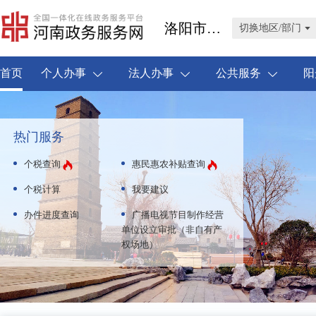
洛阳市老城区
切换地区/部门
首页
个人办事
法人办事
公共服务
阳
热门服务
个税查询
惠民惠农补贴查询
个税计算
我要建议
办件进度查询
广播电视节目制作经营
单位设立审批（非自有产
权场地）