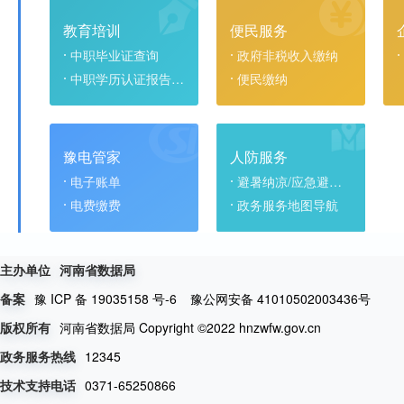
教育培训
便民服务
中职毕业证查询
政府非税收入缴纳
中职学历认证报告查询
便民缴纳
豫电管家
人防服务
电子账单
避暑纳凉/应急避难场所
电费缴费
政务服务地图导航
主办单位
河南省数据局
豫 ICP 备 19035158 号-6
豫公网安备 41010502003436号
备案
河南省数据局 Copyright ©2022 hnzwfw.gov.cn
版权所有
12345
政务服务热线
0371-65250866
技术支持电话