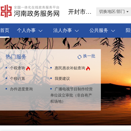
开封市顺河回族区
切换地区/部门
首页
个人办事
法人办事
公共服务
阳
热门服务
换一批
个税查询
惠民惠农补贴查询
个税计算
我要建议
办件进度查询
广播电视节目制作经营
单位设立审批（非自有产
权场地）