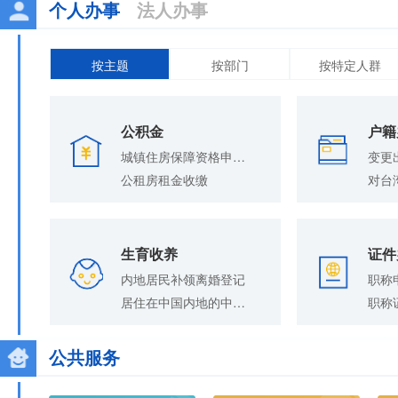
个人办事
法人办事
按主题
按部门
按特定人群
公积金
户籍
城镇住房保障资格申请退出
变更
公租房租金收缴
生育收养
证件
内地居民补领离婚登记
居住在中国内地的中国公民在内地补领解除收养关系证明
职称
公共服务